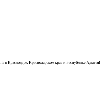
is в Краснодаpe, Kpaснодарcком крae и Рeспублике Адыгея!