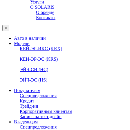
Услуги
О SOLARIS
О бренде
Контакты
×
Авто в наличии
Модели
КЕЙ-ЭР-ИКС (KRX)
КЕЙ-ЭР-ЭС (KRS)
ЭЙЧ-СИ (HC)
ЭЙЧ-ЭС (HS)
Покупателям
Спецпредложения
Кредит
Трейд-ин
Корпоративным клиентам
Запись на тест-драйв
Владельцам
Спецпредложения