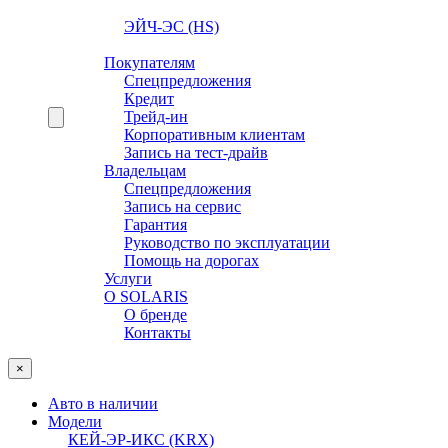
ЭЙЧ-ЭС (HS)
Покупателям
Спецпредложения
Кредит
Трейд-ин
Корпоративным клиентам
Запись на тест-драйв
Владельцам
Спецпредложения
Запись на сервис
Гарантия
Руководство по эксплуатации
Помощь на дорогах
Услуги
О SOLARIS
О бренде
Контакты
×
Авто в наличии
Модели
КЕЙ-ЭР-ИКС (KRX)