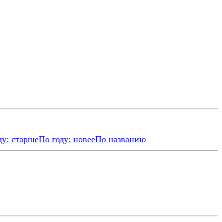
ду: старше
По году: новее
По названию