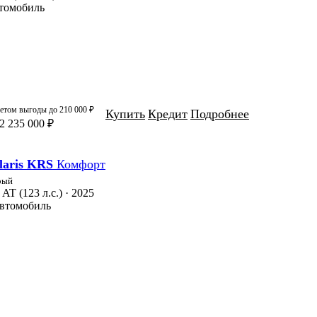
втомобиль
четом выгоды до
210 000 ₽
Купить
Кредит
Подробнее
2 235 000 ₽
laris KRS
Комфорт
рый
 AT (123 л.с.) · 2025
автомобиль