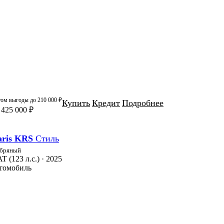
том выгоды до
210 000 ₽
Купить
Кредит
Подробнее
 425 000 ₽
aris KRS
Стиль
бряный
AT (123 л.с.) · 2025
втомобиль