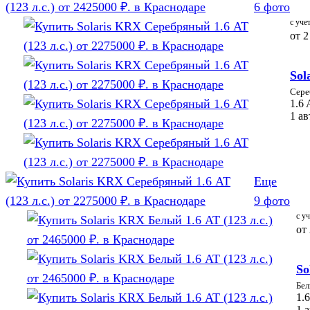
6 фото
с уче
от
2
Sol
Сере
1.6 
1 а
Еще
9 фото
с у
от
So
Бе
1.6
1 