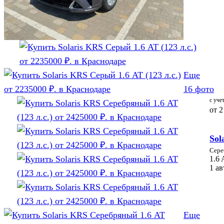
Еще
16 фото
с уче
от
2
Sol
Сере
1.6 
1 а
Еще