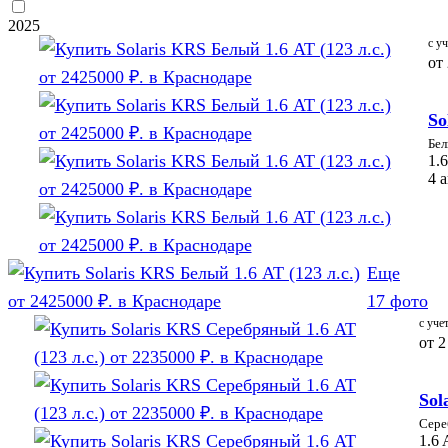
2025
с у
от
So
Бе
1.6
4 
Еще
17 фото
с уче
от
2
Sol
Сере
1.6 