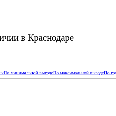
ичии в Краснодаре
ны
По минимальной выгоде
По максимальной выгоде
По го