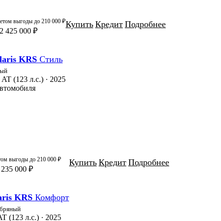
четом выгоды до
210 000 ₽
Купить
Кредит
Подробнее
2 425 000 ₽
laris KRS
Стиль
лый
 AT (123 л.с.) · 2025
автомобиля
том выгоды до
210 000 ₽
Купить
Кредит
Подробнее
 235 000 ₽
aris KRS
Комфорт
бряный
AT (123 л.с.) · 2025