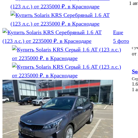
1 а
Еще
5 фото
с у
от
So
Се
1.6
1 